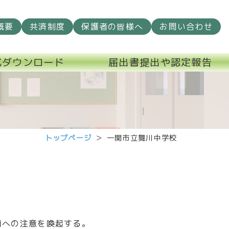
概要
共済制度
保護者の皆様へ
お問い合わせ
式ダウンロード
届出書提出や認定報告
トップページ
一関市立舞川中学校
両への注意を喚起する。