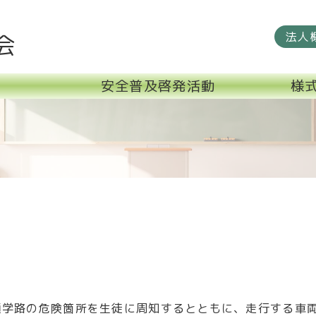
法人
会
安全普及啓発活動
様
通学路の危険箇所を生徒に周知するとともに、走行する車