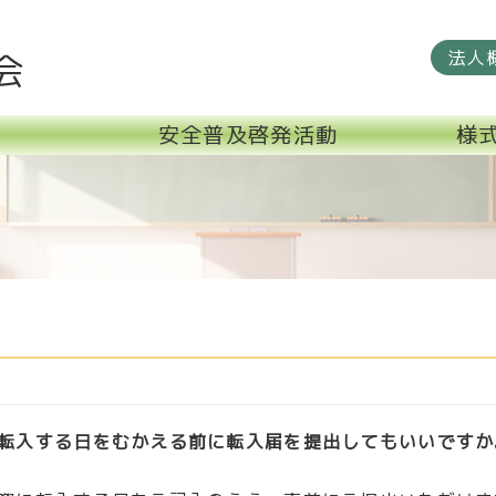
法人
会
安全普及啓発活動
様
転入する日をむかえる前に転入届を提出してもいいですか