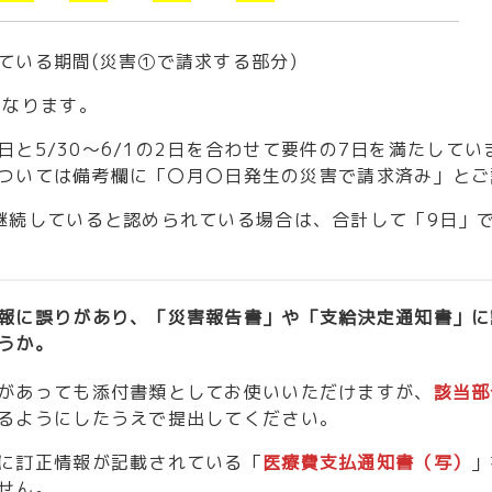
ている期間(災害①で請求する部分)
となります。
5日と5/30～6/1の2日を合わせて要件の7日を満たし
分については備考欄に「〇月〇日発生の災害で請求済み」と
継続していると認められている場合は、合計して「9日」
報に誤りがあり、「災害報告書」や「支給決定通知書」に
うか。
があっても添付書類としてお使いいただけますが、
該当部
るようにしたうえで提出してください。
に訂正情報が記載されている「
医療費支払通知書（写）
」
せん。