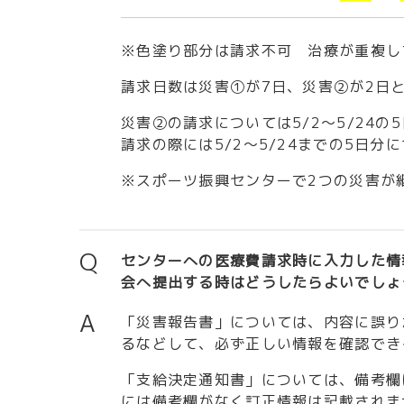
※色塗り部分は請求不可 治療が重複し
請求日数は災害①が7日、災害②が2日
災害②の請求については5/2～5/24の
請求の際には5/2～5/24までの5日
※スポーツ振興センターで2つの災害が
Q
センターへの医療費請求時に入力した情
会へ提出する時はどうしたらよいでしょ
A
「災害報告書」については、内容に誤り
るなどして、必ず正しい情報を確認でき
「支給決定通知書」については、備考欄
には備考欄がなく訂正情報は記載されま