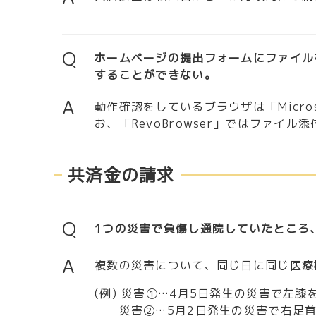
Q
ホームページの提出フォームにファイル
することができない。
A
動作確認をしているブラウザは「Micros
お、「RevoBrowser」ではファイ
共済金の請求
Q
1つの災害で負傷し通院していたところ
A
複数の災害について、同じ日に同じ医療
(例) 災害①…4月5日発生の災害で左膝
災害②…5月2日発生の災害で右足首