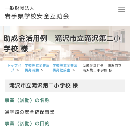
一般財団法人
岩手県学校安全互助会
助成金活用例 滝沢市立滝沢第二小
学校 様
トップペ
学校等安全普及
学校等安全普及
助成金活用例 滝沢市立
ージ
啓発活動
啓発助成金
滝沢第二小学校 様
滝沢市立滝沢第二小学校 様
事業（活動）の名称
通学路の安全確保事業
事業（活動）の目的