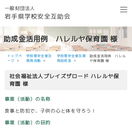
一般財団法人
岩手県学校安全互助会
助成金活用例 ハレルヤ保育園 様
トップペ
学校等安全普及
学校等安全普及啓
助成金活用例 ハレル
ージ
啓発活動
発助成金
ヤ保育園 様
社会福祉法人プレイズザロード ハレルヤ保
育園 様
事業（活動）の名称
食事と防犯で、子供の心と体を守ろう！
事業（活動）の目的