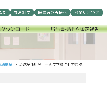
概要
共済制度
保護者の皆様へ
お問い合わせ
式ダウンロード
届出書提出や認定報告
発助成金
助成金活用例 一関市立桜町中学校 様