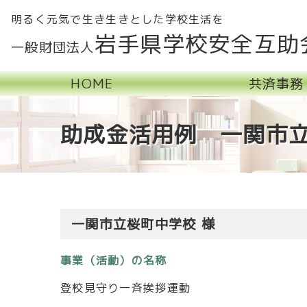
明るく元気で生き生きとした学校生活を
岩手県学校安全互助
一般財団法人
HOME
共済事務
助成金活用例 一関市立
一関市立桜町中学校 様
事業（活動）の名称
登校見守り一斉挨拶運動