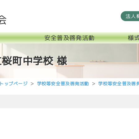
法人
会
安全普及啓発活動
様
桜町中学校 様
トップページ
学校等安全普及啓発活動
学校等安全普及啓