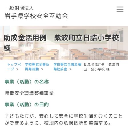
一般財団法人
岩手県学校安全互助会
助成金活用例 紫波町立日詰小学校
様
トップペ
学校等安全普及
学校等安全普及啓
助成金活用例 紫波町
ージ
啓発活動
発助成金
立日詰小学校 様
事業（活動）の名称
児童安全環境整備事業
事業（活動）の目的
子どもたちが、安心して安全に学校生活をおくること
ができるように、校地内の危険個所を整備する。