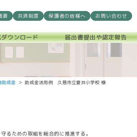
概要
共済制度
保護者の皆様へ
お問い合わせ
式ダウンロード
届出書提出や認定報告
発助成金
助成金活用例 久慈市立夏井小学校 様
守るための取組を総合的に推進する。