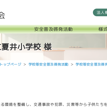
法人
会
安全普及啓発活動
様
夏井小学校 様
トップページ
学校等安全普及啓発活動
学校等安全普及啓
る環境を整備し、交通事故や犯罪、災害等から子供たちを