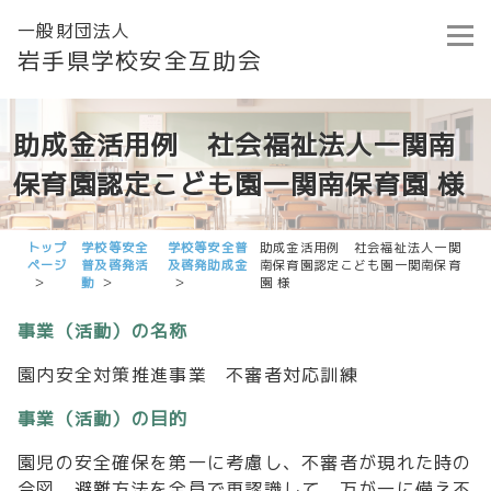
一般財団法人
岩手県学校安全互助会
助成金活用例 社会福祉法人一関南
保育園認定こども園一関南保育園 様
トップ
学校等安全
学校等安全普
助成金活用例 社会福祉法人一関
ページ
普及啓発活
及啓発助成金
南保育園認定こども園一関南保育
動
園 様
事業（活動）の名称
園内安全対策推進事業 不審者対応訓練
事業（活動）の目的
園児の安全確保を第一に考慮し、不審者が現れた時の
合図、避難方法を全員で再認識して、万が一に備え不