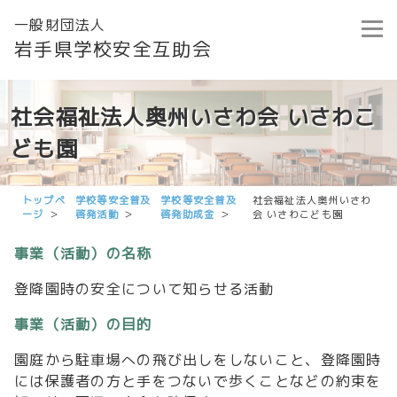
一般財団法人
岩手県学校安全互助会
社会福祉法人奥州いさわ会 いさわこ
ども園
トップペ
学校等安全普及
学校等安全普及
社会福祉法人奥州いさわ
ージ
啓発活動
啓発助成金
会 いさわこども園
事業（活動）の名称
登降園時の安全について知らせる活動
事業（活動）の目的
園庭から駐車場への飛び出しをしないこと、登降園時
には保護者の方と手をつないで歩くことなどの約束を