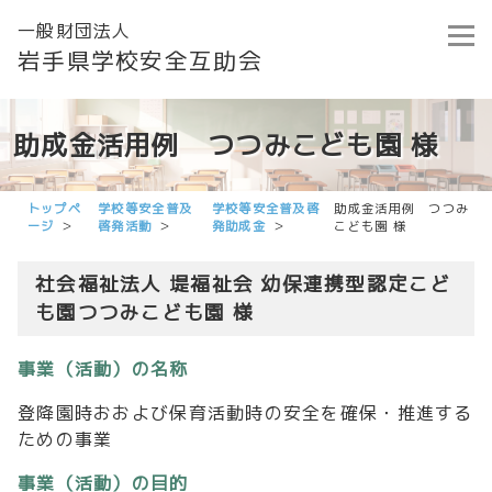
一般財団法人
岩手県学校安全互助会
助成金活用例 つつみこども園 様
トップペ
学校等安全普及
学校等安全普及啓
助成金活用例 つつみ
ージ
啓発活動
発助成金
こども園 様
社会福祉法人 堤福祉会 幼保連携型認定こど
も園つつみこども園 様
事業（活動）の名称
登降園時おおよび保育活動時の安全を確保・推進する
ための事業
事業（活動）の目的