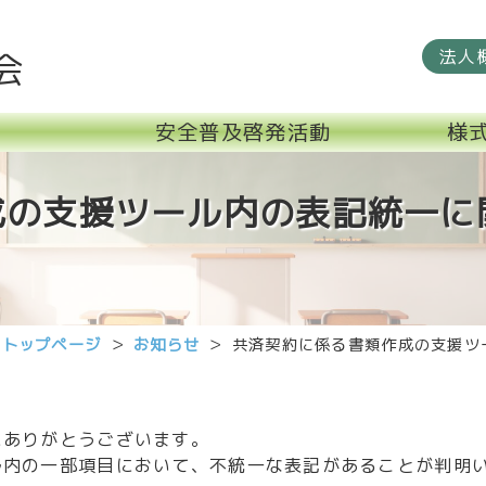
法人
会
安全普及啓発活動
様
成の支援ツール内の表記統一に
トップページ
お知らせ
共済契約に係る書類作成の支援ツ
にありがとうございます。
ル内の一部項目において、不統一な表記があることが判明