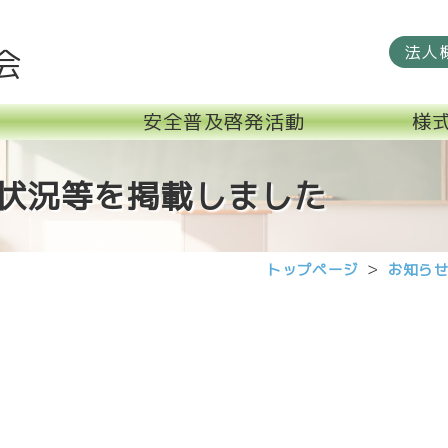
法人
会
安全普及啓発活動
様
状況等を掲載しました
トップページ
お知ら