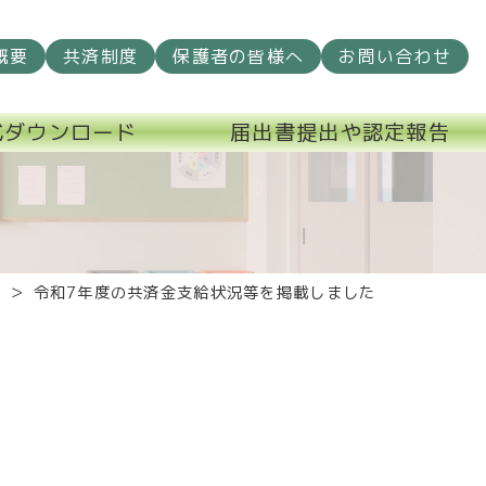
概要
共済制度
保護者の皆様へ
お問い合わせ
式ダウンロード
届出書提出や認定報告
せ
令和7年度の共済金支給状況等を掲載しました